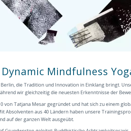
Dynamic Mindfulness Yoga
erlin, die Tradition und Innovation in Einklang bringt. Unser
ährend wir gleichzeitig die neuesten Erkenntnisse der Bew
 von Tatjana Mesar gegründet und hat sich zu einem globa
 Mit Absolventen aus 40 Ländern haben unsere Trainingspr
und auf der ganzen Welt ausgeübt.
 Grundwerten geleitet: Buddhistische Achtsamkeitspraxis, I