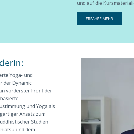
und auf die Kursmateriali
ERFAHRE MEHR
derin:
erte Yoga- und
er der Dynamic
 an vorderster Front der
zbasierte
ustimmung und Yoga als
gartiger Ansatz zum
buddhistischer Studien
 Shiatsu und dem